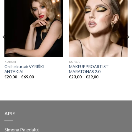
KURSAI
KURSAI
Online kursai: VYRIŠKI
MAKEUPPROARTIST
ANTAKIAI
MARATONAS 2.0
€
20,00
–
€
69,00
€
23,00
–
€
29,00
APIE
Simona Pajedaitė