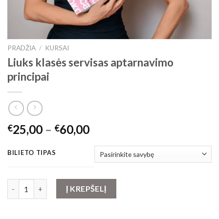
PRADŽIA
/
KURSAI
Liuks klasės servisas aptarnavimo
principai
25,00
–
60,00
€
€
BILIETO TIPAS
produkto kiekis: Liuks klasės servisas aptarnavimo principai
Į KREPŠELĮ